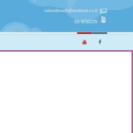
talmudisraeli@medison.co.il
03-9250225