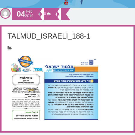
04
Feb
0
2019
TALMUD_ISRAELI_188-1