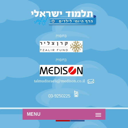
בחסות
בחסות
talmudisraeli@medison.co.il
03-9250225
MENU