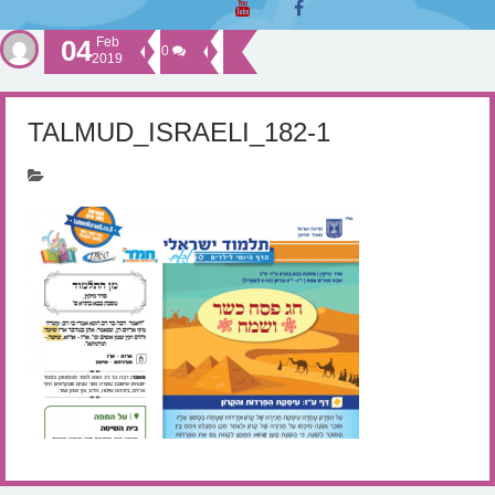
04
Feb
0
2019
TALMUD_ISRAELI_182-1