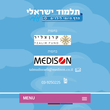
בחסות
בחסות
talmudisraeli@medison.co.il
03-9250225
MENU