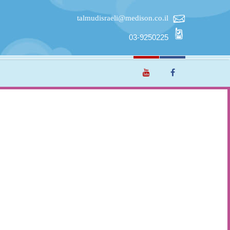
talmudisraeli@medison.co.il
03-9250225