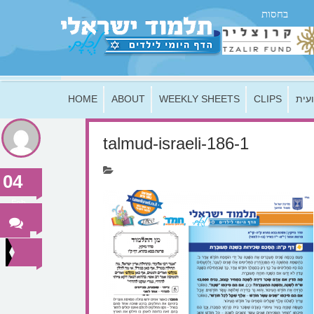
בחסות
HOME
ABOUT
WEEKLY SHEETS
CLIPS
עית
talmud-israeli-186-1
04
Feb
2019
0