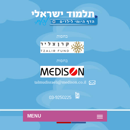
בחסות
בחסות
talmudisraeli@medison.co.il
03-9250225
MENU