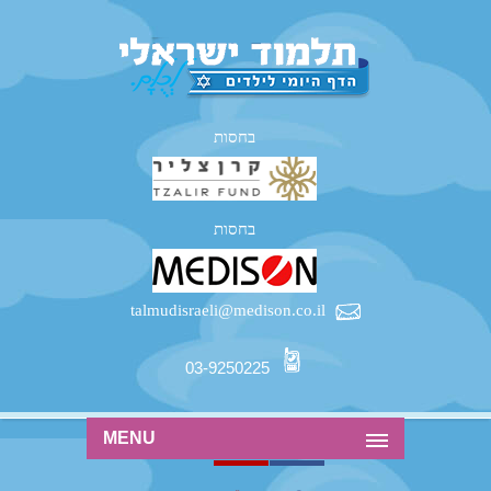
בחסות
בחסות
talmudisraeli@medison.co.il
03-9250225
MENU