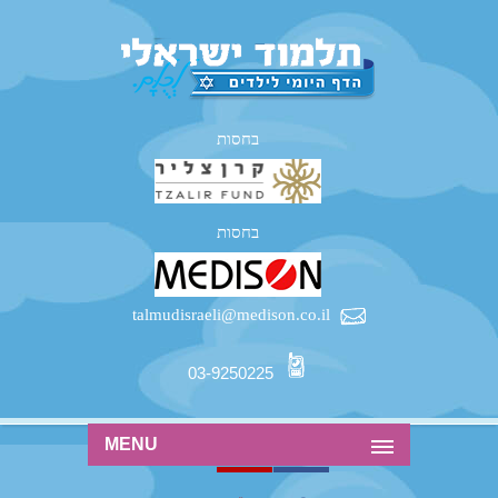
בחסות
בחסות
talmudisraeli@medison.co.il
03-9250225
MENU