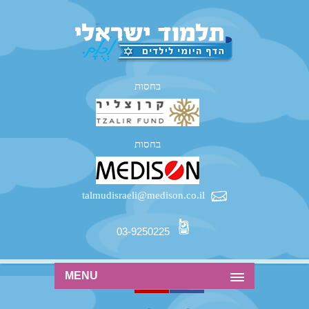
בחסות
בחסות
talmudisraeli@medison.co.il
03-9250225
MENU