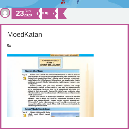
23
Nov
0
2020
MoedKatan