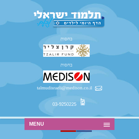
בחסות
בחסות
talmudisraeli@medison.co.il
03-9250225
MENU