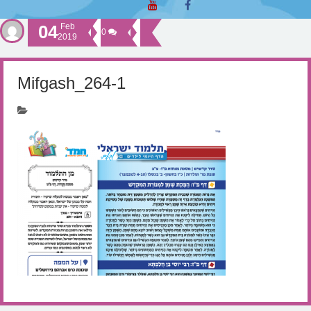
04
Feb
0
2019
Mifgash_264-1