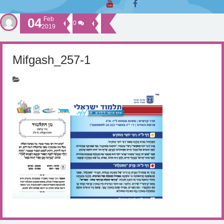
04
Feb
0
2019
Mifgash_257-1