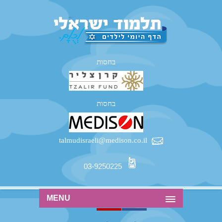
בחסות
בחסות
talmudisraeli@medison.co.il
03-9250225
MENU