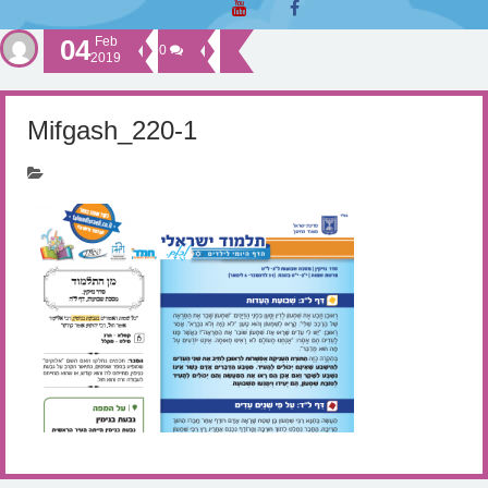
04
Feb
0
2019
Mifgash_220-1