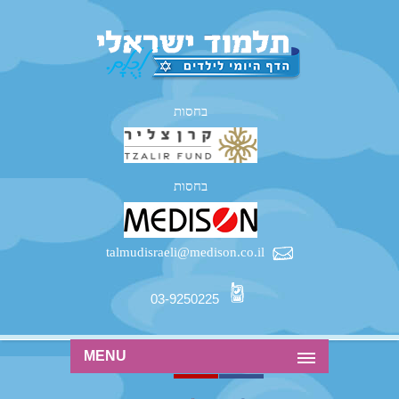
בחסות
בחסות
talmudisraeli@medison.co.il
03-9250225
MENU