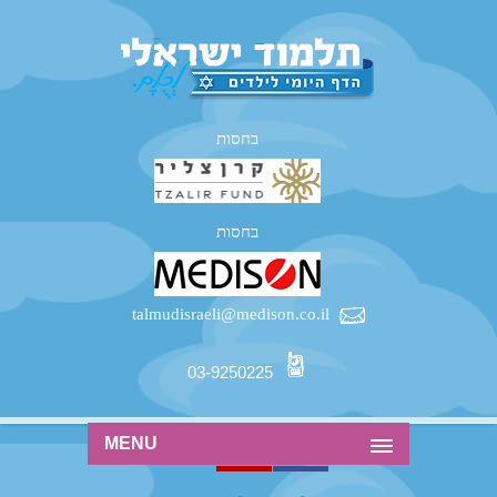
בחסות
בחסות
talmudisraeli@medison.co.il
03-9250225
MENU