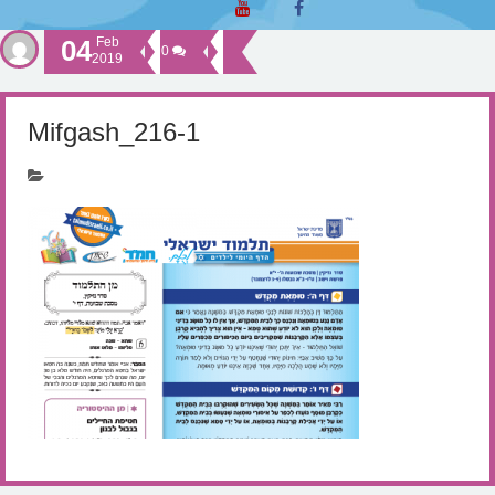
04
Feb
0
2019
Mifgash_216-1