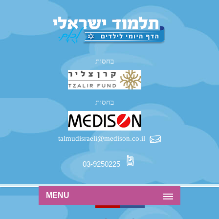
בחסות
בחסות
talmudisraeli@medison.co.il
03-9250225
MENU