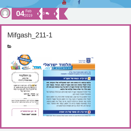
04
Feb
0
2019
Mifgash_211-1