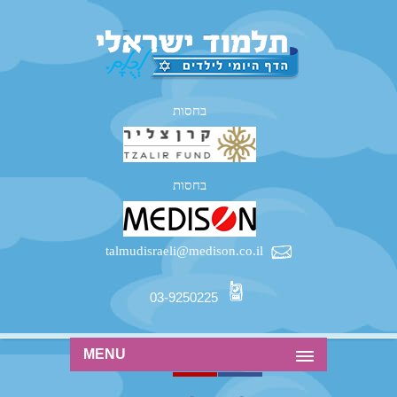
בחסות
בחסות
talmudisraeli@medison.co.il
03-9250225
MENU