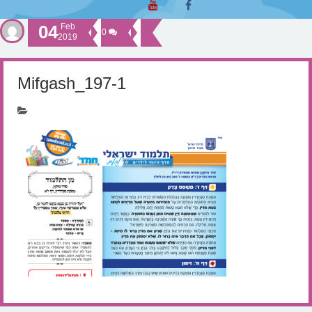
04
Feb
0
2019
Mifgash_197-1