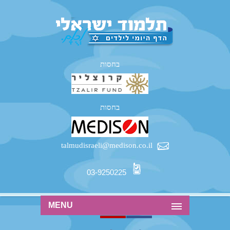
בחסות
בחסות
talmudisraeli@medison.co.il
03-9250225
MENU