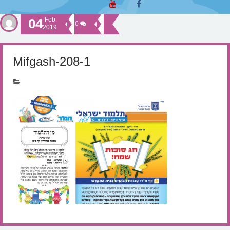
04
Feb
0
2019
Mifgash-208-1