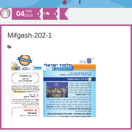
04
Feb
0
2019
Mifgash-202-1