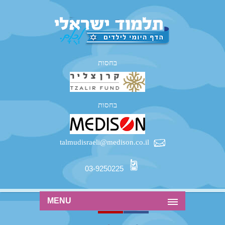
בחסות
בחסות
talmudisraeli@medison.co.il
03-9250225
MENU