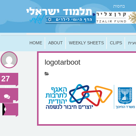
בחסות
HOME
ABOUT
WEEKLY SHEETS
CLIPS
עית
logotarboot
27
Mar
2019
0