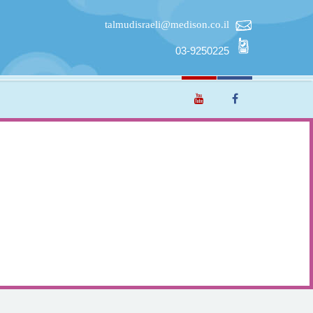
talmudisraeli@medison.co.il
03-9250225