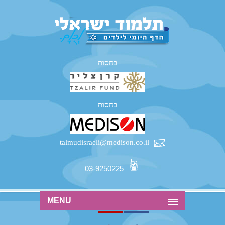
בחסות
בחסות
talmudisraeli@medison.co.il
03-9250225
MENU