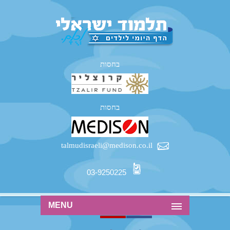
בחסות
בחסות
talmudisraeli@medison.co.il
03-9250225
MENU