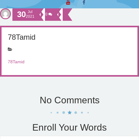
30
Jul
0
2021
78Tamid
78Tamid
No Comments
Enroll Your Words