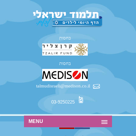
בחסות
בחסות
talmudisraeli@medison.co.il
03-9250225
MENU