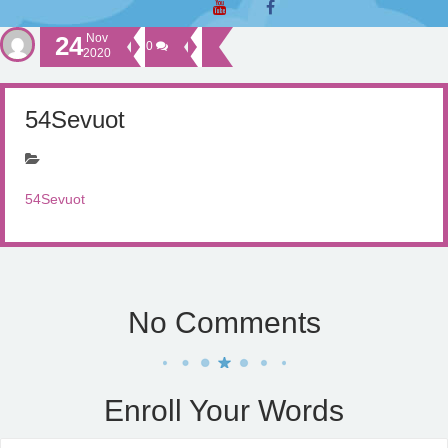
24
Nov
0
2020
54Sevuot
54Sevuot
No Comments
Enroll Your Words