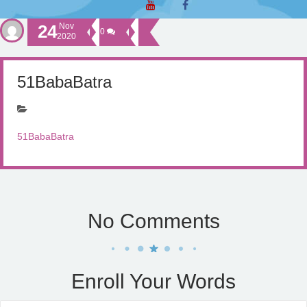
24
Nov
0
2020
51BabaBatra
51BabaBatra
No Comments
Enroll Your Words