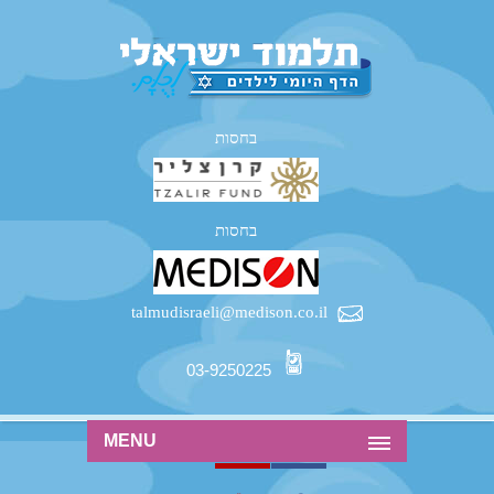
בחסות
בחסות
talmudisraeli@medison.co.il
03-9250225
MENU