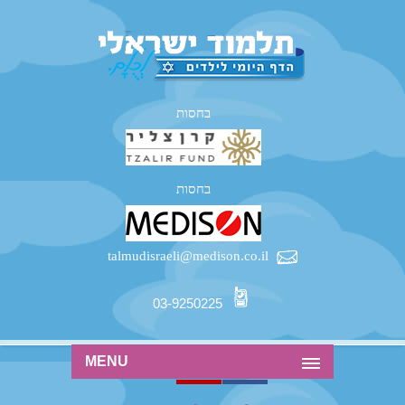
בחסות
בחסות
talmudisraeli@medison.co.il
03-9250225
MENU