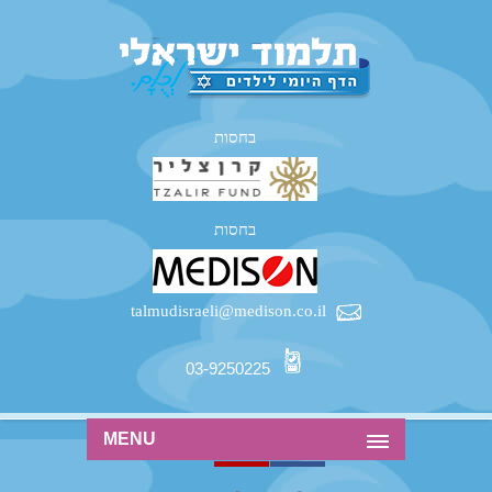
בחסות
בחסות
talmudisraeli@medison.co.il
03-9250225
MENU