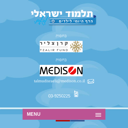
בחסות
בחסות
talmudisraeli@medison.co.il
03-9250225
MENU