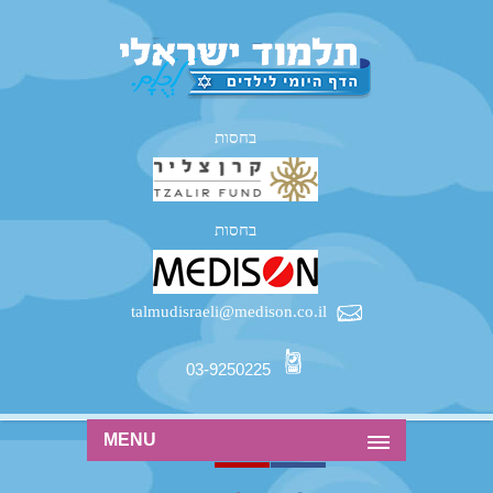
בחסות
בחסות
talmudisraeli@medison.co.il
03-9250225
MENU