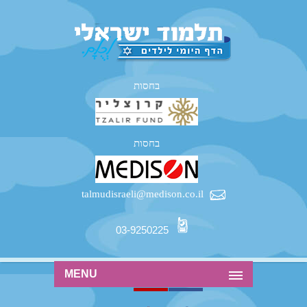
בחסות
בחסות
talmudisraeli@medison.co.il
03-9250225
MENU