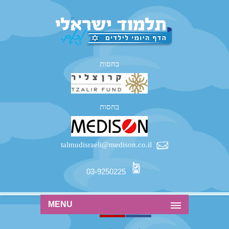
בחסות
בחסות
talmudisraeli@medison.co.il
03-9250225
MENU