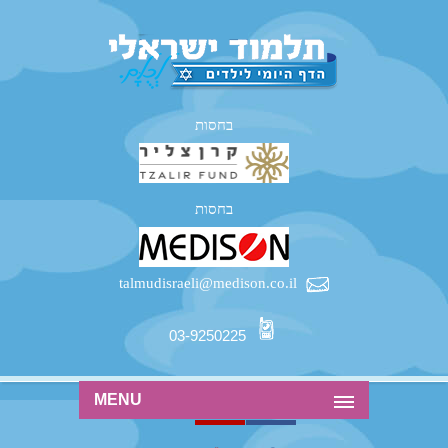
בחסות
בחסות
talmudisraeli@medison.co.il
03-9250225
MENU