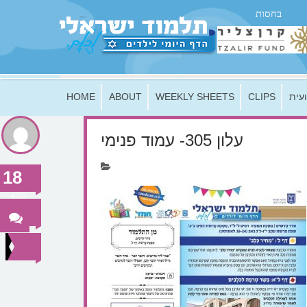
בחסות
HOME
ABOUT
WEEKLY SHEETS
CLIPS
עית
עלון 305- עמוד פנימי
18
Aug
2019
0