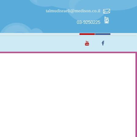
talmudisraeli@medison.co.il
03-9250225