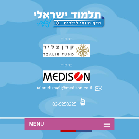
בחסות
בחסות
talmudisraeli@medison.co.il
03-9250225
MENU