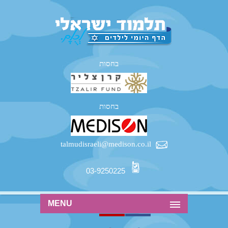
בחסות
בחסות
talmudisraeli@medison.co.il
03-9250225
MENU