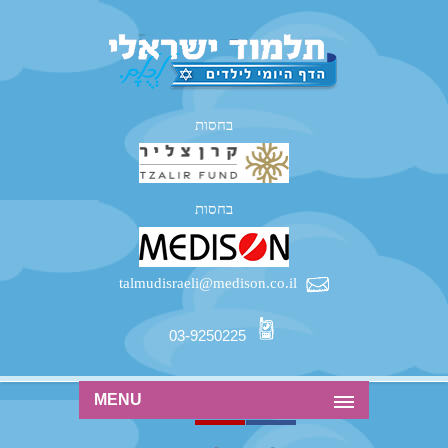
בחסות
בחסות
talmudisraeli@medison.co.il
03-9250225
MENU