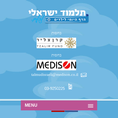
בחסות
בחסות
talmudisraeli@medison.co.il
03-9250225
MENU