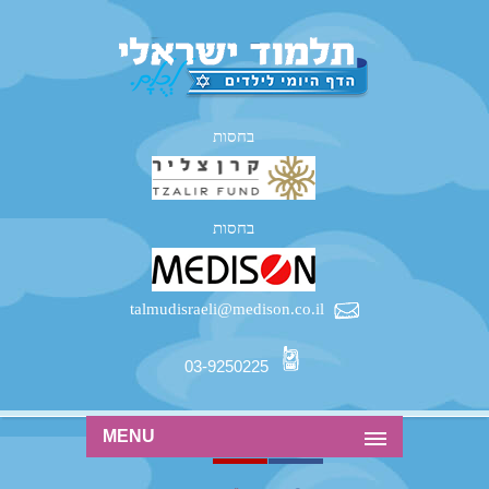
בחסות
בחסות
talmudisraeli@medison.co.il
03-9250225
MENU