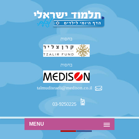
בחסות
בחסות
talmudisraeli@medison.co.il
03-9250225
MENU