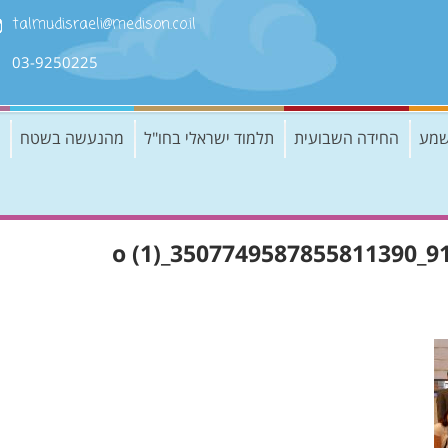
talmudisraeli@medison.co.il
03-9250225
שמע
החידה השבועית
תלמוד ישראלי בחו"ל
מהנעשה בשטח