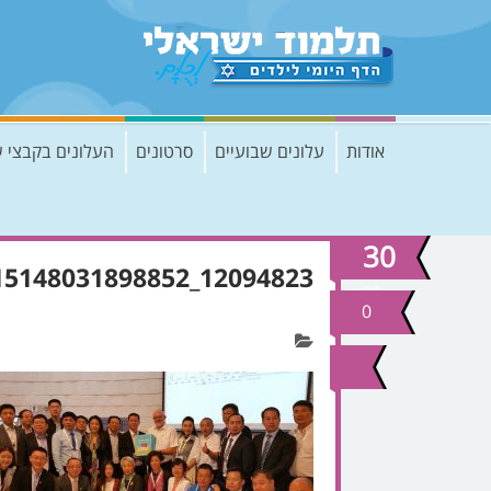
אודות
עלונים שבועיים
סרטונים
העלונים בקבצי 
30
12094823_915148031898852_3507749587855811390_o (1)
מרץ
2017
0