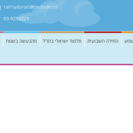
talmudisraeli@medison.co.il
03-9250225
שמע
החידה השבועית
תלמוד ישראלי בחו"ל
מהנעשה בשטח