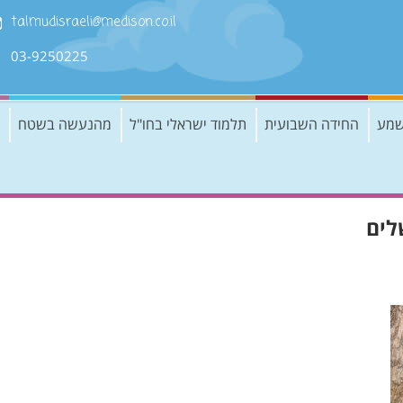
talmudisraeli@medison.co.il
03-9250225
שמע
החידה השבועית
תלמוד ישראלי בחו"ל
מהנעשה בשטח
לים