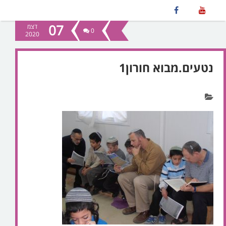
07
דצמ
0
2020
נטעים.מבוא חורון1