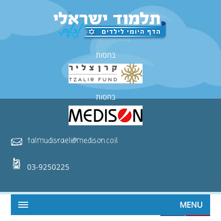
בחסות
בחסות
talmudisraeli@medison.co.il
03-9250225
MENU