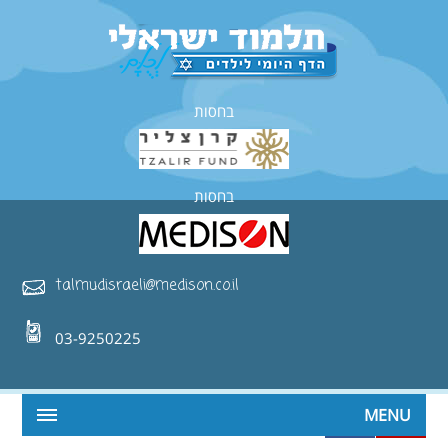
בחסות
בחסות
talmudisraeli@medison.co.il
03-9250225
MENU