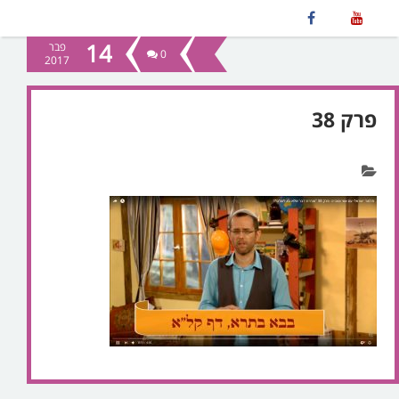
14
פבר
0
2017
פרק 38