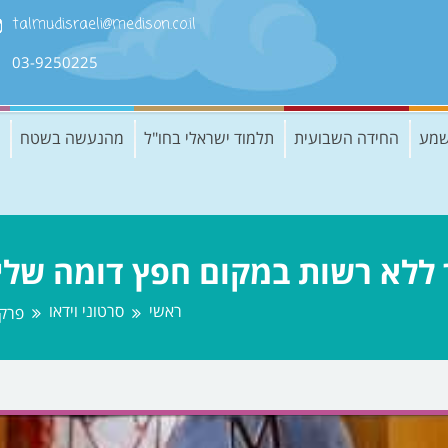
talmudisraeli@medison.co.il
03-9250225
שמע
החידה השבועית
תלמוד ישראלי בחו"ל
מהנעשה בשטח
ראשי
סרטוני וידאו
פרק 33 "לקיחת חפץ מחבר ללא רשות במקום חפץ