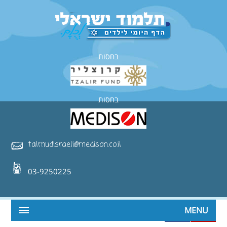
בחסות
בחסות
talmudisraeli@medison.co.il
03-9250225
MENU