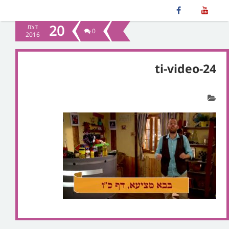
20
דצמ
0
2016
ti-video-24