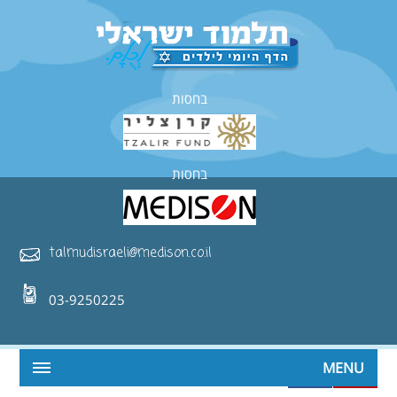
בחסות
בחסות
talmudisraeli@medison.co.il
03-9250225
MENU