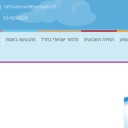
talmudisraeli@medison.co.il
03-9250225
שמע
החידה השבועית
תלמוד ישראלי בחו"ל
מהנעשה בשטח