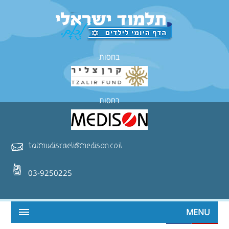
בחסות
בחסות
talmudisraeli@medison.co.il
03-9250225
MENU