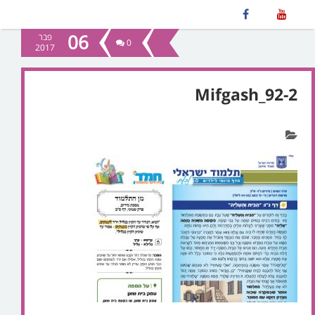
06
פבר
0
2017
Mifgash_92-2