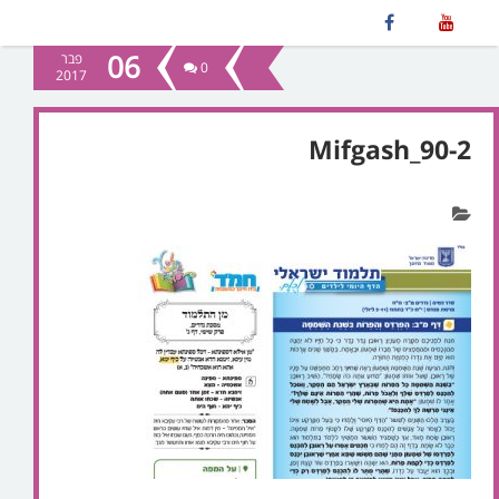
06
פבר
0
2017
Mifgash_90-2