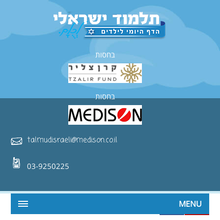
בחסות
בחסות
talmudisraeli@medison.co.il
03-9250225
MENU