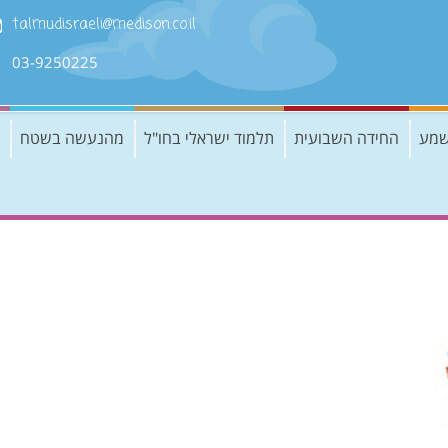
talmudisraeli@medison.co.il
03-9250225
שמע
החידה השבועית
תלמוד ישראלי בחו"ל
מהנעשה בשטח