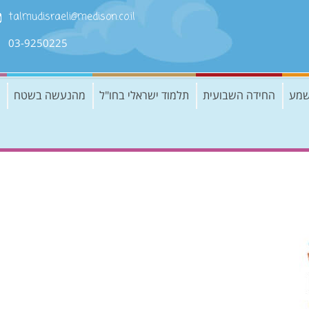
talmudisraeli@medison.co.il
03-9250225
שמע
החידה השבועית
תלמוד ישראלי בחו"ל
מהנעשה בשטח