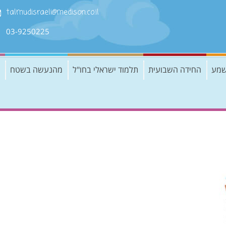
talmudisraeli@medison.co.il
03-9250225
שמע
החידה השבועית
תלמוד ישראלי בחו"ל
מהנעשה בשטח